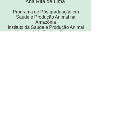
Ana Rita de Lima
Programa de Pós-graduação em
Saúde e Produção Animal na
Amazônia
Instituto da Saúde e Produção Animal
Universidade Federal Rural da
Amazônia
Autores:
Carlos López Plana
Pedro Mayor Aparicio
Marc Navarro Beltrán
Ana Carretero Romay
Víctor Nacher García
Vicente Aige Gil
Manel López Béjar
Jesús Ruberte París
Unidade de Anatomia e Embriologia
Departamento de Sanidade e de
Anatomia Animal
Faculdade de Veterinária
Universidade Autônoma de Barcelona