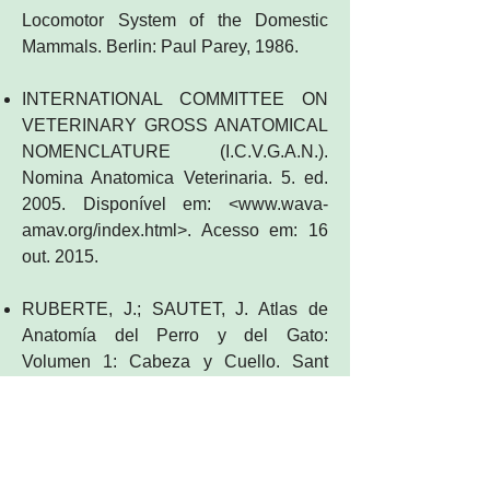
Locomotor System of the Domestic
Mammals. Berlin: Paul Parey, 1986.
INTERNATIONAL COMMITTEE ON
VETERINARY GROSS ANATOMICAL
NOMENCLATURE (I.C.V.G.A.N.).
Nomina Anatomica Veterinaria. 5. ed.
2005. Disponível em: <
www.wava-
amav.org/index.html>.
Acesso em: 16
out. 2015.
RUBERTE, J.; SAUTET, J. Atlas de
Anatomía del Perro y del Gato:
Volumen 1: Cabeza y Cuello. Sant
Cugat del Vallès: Multimédica, 1995.
RUBERTE, J.; SAUTET, J. Atlas de
Anatomía del Perro y del Gato: