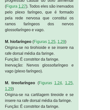
progressão caudal do bolo alimentar
(
Figura
1.27
). Todos eles são inervados
pelo plexo faríngeo, que é formado
pela rede nervosa que constitui os
ramos faríngeos dos nervos
glossofaríngeo e vago.
M. hiofaríngeo
(
Figuras
1.25
,
1.29
)
Origina-se no tirohioide e se insere na
rafe dorsal média da faringe.
Função: É constritor da faringe.
Inervação: Nervos glossofaríngeo e
vago (plexo faríngeo).
M. tireofaríngeo
(
Figuras
1.24
,
1.25
,
1.29
)
Origina-se na cartilagem tireoide e se
insere na rafe dorsal média da faringe.
Função: É constritor da faringe.